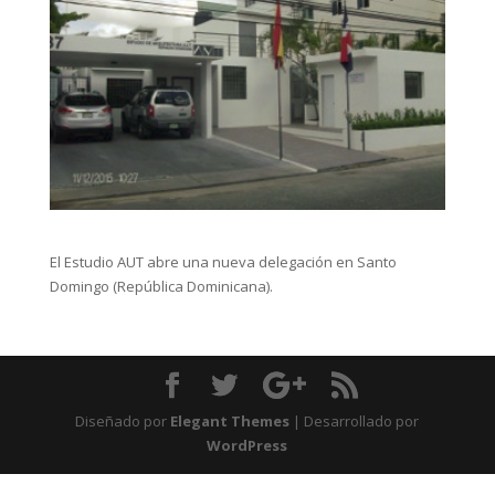
El Estudio AUT abre una nueva delegación en Santo
Domingo (República Dominicana).
Diseñado por
Elegant Themes
| Desarrollado por
WordPress